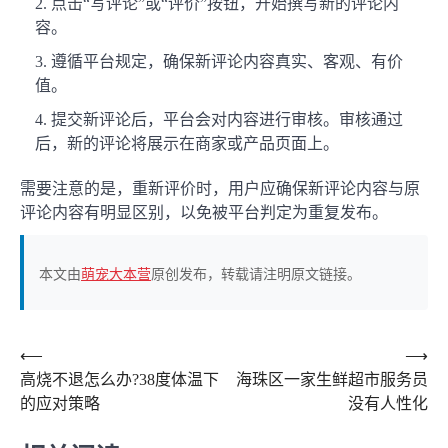
点击“写评论”或“评价”按钮，开始撰写新的评论内
容。
遵循平台规定，确保新评论内容真实、客观、有价
值。
提交新评论后，平台会对内容进行审核。审核通过
后，新的评论将展示在商家或产品页面上。
需要注意的是，重新评价时，用户应确保新评论内容与原
评论内容有明显区别，以免被平台判定为重复发布。
本文由
萌宠大本营
原创发布，转载请注明原文链接。
文
⟵
⟶
高烧不退怎么办?38度体温下
海珠区一家生鲜超市服务员
章
的应对策略
没有人性化
导