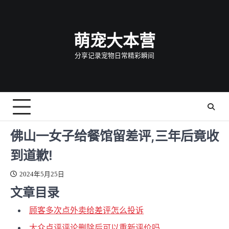
Skip
to
content
萌宠大本营
分享记录宠物日常精彩瞬间
佛山一女子给餐馆留差评,三年后竟收
到道歉!
2024年5月25日
文章目录
顾客多次点外卖给差评怎么投诉
大众点评评论删除后可以重新评价吗