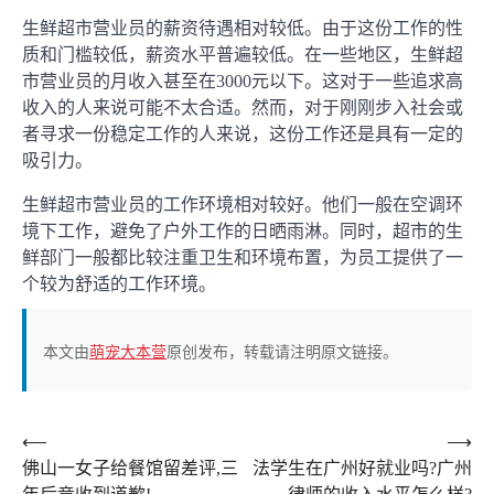
生鲜超市营业员的薪资待遇相对较低。由于这份工作的性
质和门槛较低，薪资水平普遍较低。在一些地区，生鲜超
市营业员的月收入甚至在3000元以下。这对于一些追求高
收入的人来说可能不太合适。然而，对于刚刚步入社会或
者寻求一份稳定工作的人来说，这份工作还是具有一定的
吸引力。
生鲜超市营业员的工作环境相对较好。他们一般在空调环
境下工作，避免了户外工作的日晒雨淋。同时，超市的生
鲜部门一般都比较注重卫生和环境布置，为员工提供了一
个较为舒适的工作环境。
本文由
萌宠大本营
原创发布，转载请注明原文链接。
文
⟵
⟶
佛山一女子给餐馆留差评,三
法学生在广州好就业吗?广州
章