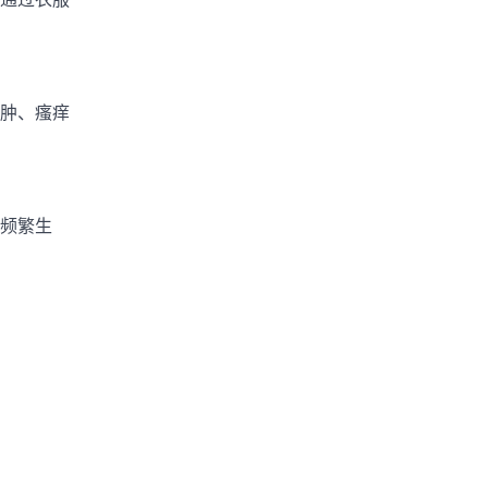
肿、瘙痒
频繁生