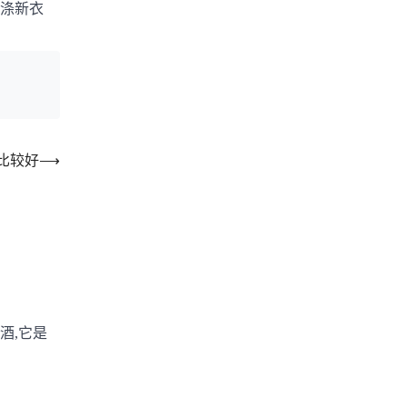
涤新衣
比较好
⟶
？
酒,它是