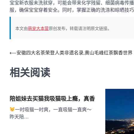
宝宝新衣服未洗就穿，可能会带来化学残留、细菌病毒传播
服，确保宝宝穿着安全。同时，掌握正确的洗涤和晾晒技巧
本文由
萌宠大本营
原创发布，转载请注明原文链接。
文
⟵
安徽四大名茶荣登人类非遗名录,黄山毛峰红茶飘香世界
章
相关阅读
导
航
陪姐妹去买猫我吸猫吸上瘾，真香
一时吸猫一时爽，一直吸猫一直爽～
昨天陪…