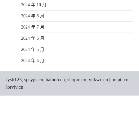
2024 年 10 月
2024 年 8 月
2024 年 7 月
2024 年 6 月
2024 年 5 月
2024 年 4 月
iysh123
,
spsyps.cn
,
bathoh.cn
,
sliopm.cn
,
yjtkwc.cn
|
potptt.cn
|
lorviv.cn