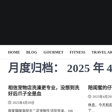
Skip
to
content
HOME
BLOG
GOURMET
FITNESS
TRAVEL A
月度归档：
2025 年 
相信宠物店洗澡更专业，没想到洗
陪闺蜜的仔
好后爪子全是血
2025年4月2
2025年4月30日
休息，今天和
个…
我家猫咪渐层去二花宠物生活馆洗澡，100…