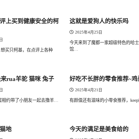
评上买到健康安全的柯
这就是爱狗人的快乐吗
2025年4月25日
5日
今天来到了魔都一家超级特色的哈士
馆…
，想买只柯基，在点评上各种
来rua羊驼 猫咪 兔子
好吃不长胖的零食推荐~鸡
2日
2025年4月21日
蜜相约带了小朋友一起去撸羊…
有颜值还有滋味的小零食推荐，kee
猫地
今天的满足是美食给的