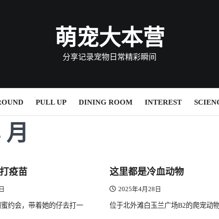
萌宠大本营
分享记录宠物日常精彩瞬间
ROUND
PULL UP
DINING ROOM
INTEREST
SCIEN
4 月
打疫苗
这里都是冷血动物
9日
2025年4月28日
闺蜜约会，带着她的仔去打一
位于北外滩白玉兰广场B2的爬宠动