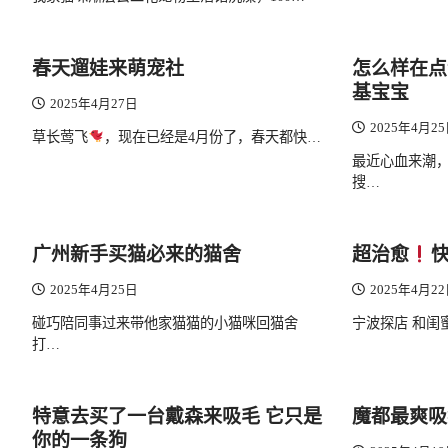
春天遛娃来萌宠社
怎么样在点
基宝宝
2025年4月27日
2025年4月2
草长莺飞
，现在已经是4月份了，春天都快…
最近心血来潮
搜…
广州新手买猫必来的猫舍
超治愈
快
2025年4月25日
2025年4月2
碰巧陪同事过来带他家猫猫的小猫咪回猫舍
宁波探店 和闺
打…
特意去买了一台戴森来吸毛 它只是
魔都最爽吸
你的一条狗